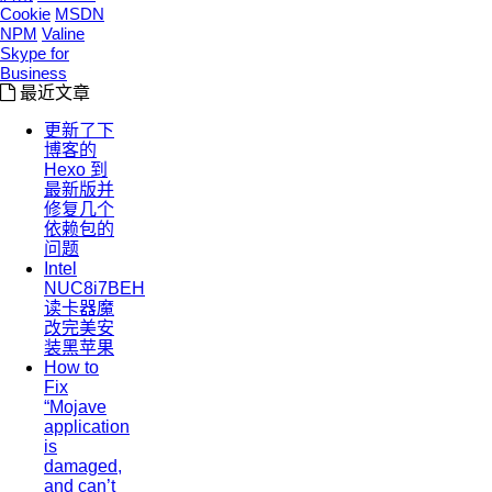
Cookie
MSDN
NPM
Valine
Skype for
Business
最近文章
更新了下
博客的
Hexo 到
最新版并
修复几个
依赖包的
问题
Intel
NUC8i7BEH
读卡器魔
改完美安
装黑苹果
How to
Fix
“Mojave
application
is
damaged,
and can’t