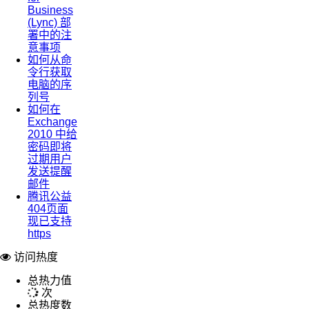
Business
(Lync) 部
署中的注
意事项
如何从命
令行获取
电脑的序
列号
如何在
Exchange
2010 中给
密码即将
过期用户
发送提醒
邮件
腾讯公益
404页面
现已支持
https
访问热度
总热力值
次
总热度数