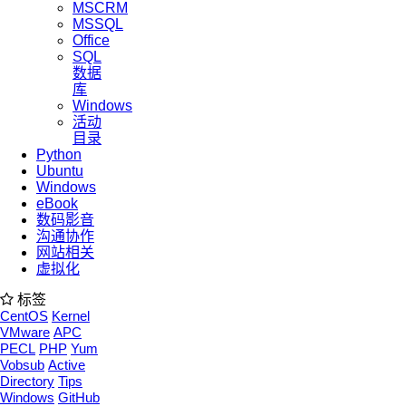
MSCRM
MSSQL
Office
SQL
数据
库
Windows
活动
目录
Python
Ubuntu
Windows
eBook
数码影音
沟通协作
网站相关
虚拟化
标签
CentOS
Kernel
VMware
APC
PECL
PHP
Yum
Vobsub
Active
Directory
Tips
Windows
GitHub