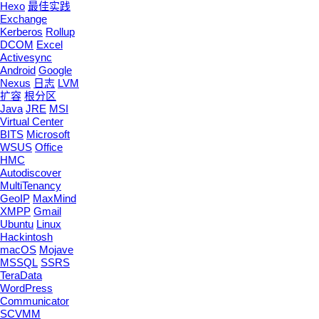
Hexo
最佳实践
Exchange
Kerberos
Rollup
DCOM
Excel
Activesync
Android
Google
Nexus
日志
LVM
扩容
根分区
Java
JRE
MSI
Virtual Center
BITS
Microsoft
WSUS
Office
HMC
Autodiscover
MultiTenancy
GeoIP
MaxMind
XMPP
Gmail
Ubuntu
Linux
Hackintosh
macOS
Mojave
MSSQL
SSRS
TeraData
WordPress
Communicator
SCVMM