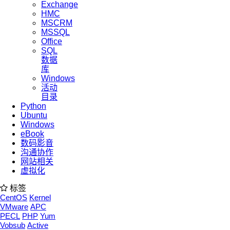
Exchange
HMC
MSCRM
MSSQL
Office
SQL
数据
库
Windows
活动
目录
Python
Ubuntu
Windows
eBook
数码影音
沟通协作
网站相关
虚拟化
标签
CentOS
Kernel
VMware
APC
PECL
PHP
Yum
Vobsub
Active