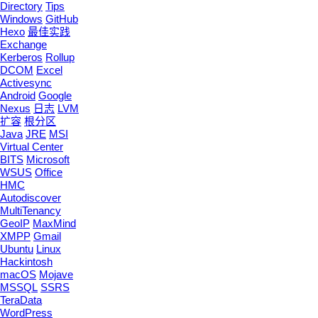
Directory
Tips
Windows
GitHub
Hexo
最佳实践
Exchange
Kerberos
Rollup
DCOM
Excel
Activesync
Android
Google
Nexus
日志
LVM
扩容
根分区
Java
JRE
MSI
Virtual Center
BITS
Microsoft
WSUS
Office
HMC
Autodiscover
MultiTenancy
GeoIP
MaxMind
XMPP
Gmail
Ubuntu
Linux
Hackintosh
macOS
Mojave
MSSQL
SSRS
TeraData
WordPress