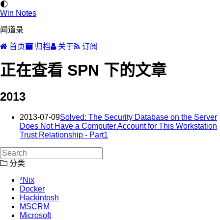
🌓
Win Notes
闻道录
首页
归档
关于
订阅
正在查看 SPN 下的文章
2013
2013-07-09
Solved: The Security Database on the Server
Does Not Have a Computer Account for This Workstation
Trust Relationship - Part1
分类
*Nix
Docker
Hackintosh
MSCRM
Microsoft