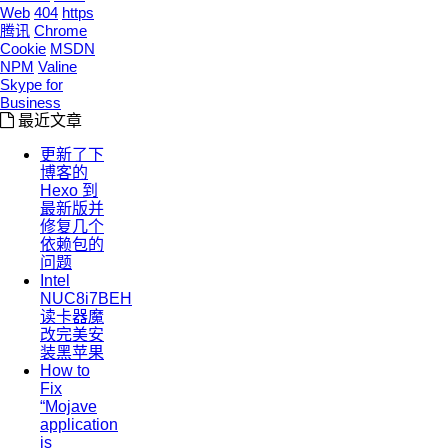
Web
404
https
腾讯
Chrome
Cookie
MSDN
NPM
Valine
Skype for
Business
最近文章
更新了下
博客的
Hexo 到
最新版并
修复几个
依赖包的
问题
Intel
NUC8i7BEH
读卡器魔
改完美安
装黑苹果
How to
Fix
“Mojave
application
is