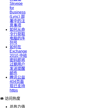
Skyepe
for
Business
(Lync) 部
署中的注
意事项
如何从命
令行获取
电脑的序
列号
如何在
Exchange
2010 中给
密码即将
过期用户
发送提醒
邮件
腾讯公益
404页面
现已支持
https
访问热度
总热力值