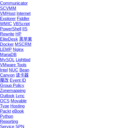
Communicator
SCVMM
VMHost
Internet
Explorer
Fiddler
WMIC
VBScript
PowerShell
IIS
Rewrite
HP
EliteDesk
黑苹果
Docker
MSCRM
LEMP
Nginx
MariaDB
MySQL
Lighttpd
VMware Tools
Intel
NUC
Bean
Canyon
读卡器
魔改
Event ID
Group Policy
Zonemapping
Outlook
Lync
OCS
Movable
Type
Hosting
Packt
eBook
Python
Reporting
Service
SPN